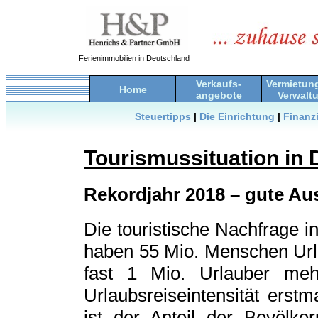
Ferienimmobilien in Deutschland
Verkaufs-
Vermietun
Home
angebote
Verwalt
Steuertipps
|
Die Einrichtung
|
Finanz
Tourismussituation in
Rekordjahr 2018 – gute Aus
Die touristische Nachfrage 
haben 55 Mio. Menschen Url
fast 1 Mio. Urlauber meh
Urlaubsreiseintensität erst
ist der Anteil der Bevölke