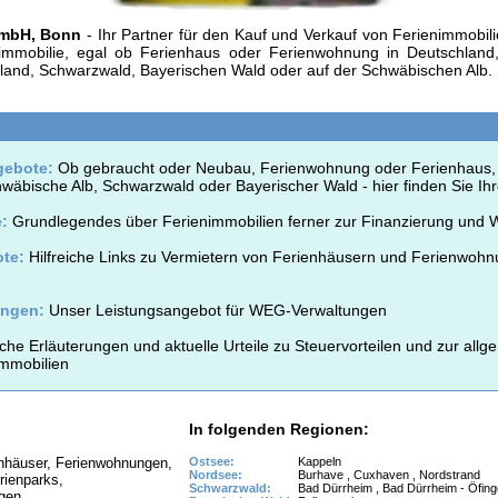
GmbH, Bonn
- Ihr Partner für den Kauf und Verkauf von Ferienimmobili
nimmobilie, egal ob Ferienhaus oder Ferienwohnung in Deutschland
land, Schwarzwald, Bayerischen Wald oder auf der Schwäbischen Alb.
gebote:
Ob gebraucht oder Neubau, Ferienwohnung oder Ferienhaus,
wäbische Alb, Schwarzwald oder Bayerischer Wald - hier finden Sie I
:
Grundlegendes über Ferienimmobilien ferner zur Finanzierung und Wir
te:
Hilfreiche Links zu Vermietern von Ferienhäusern und Ferienwohn
ungen:
Unser Leistungsangebot für WEG-Verwaltungen
che Erläuterungen und aktuelle Urteile zu Steuervorteilen und zur allg
immobilien
In folgenden Regionen:
enhäuser, Ferienwohnungen,
Ostsee:
Kappeln
Nordsee:
Burhave , Cuxhaven , Nordstrand
rienparks,
Schwarzwald:
Bad Dürrheim , Bad Dürrheim - Öfing
agen