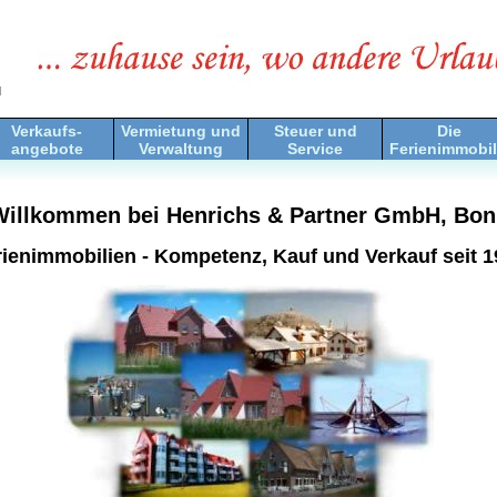
d
Verkaufs-
Vermietung und
Steuer und
Die
angebote
Verwaltung
Service
Ferienimmobil
Willkommen bei Henrichs & Partner GmbH, Bon
rienimmobilien - Kompetenz, Kauf und Verkauf seit 1