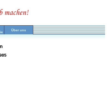
Über uns
ie
n
985