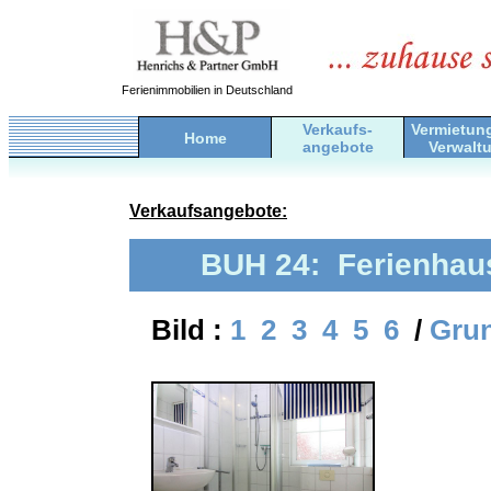
Ferienimmobilien in Deutschland
Verkaufs-
Vermietun
Home
angebote
Verwalt
Verkaufsangebote:
BUH 24: Ferienhaus
Bild :
1
2
3
4
5
6
/
Grun