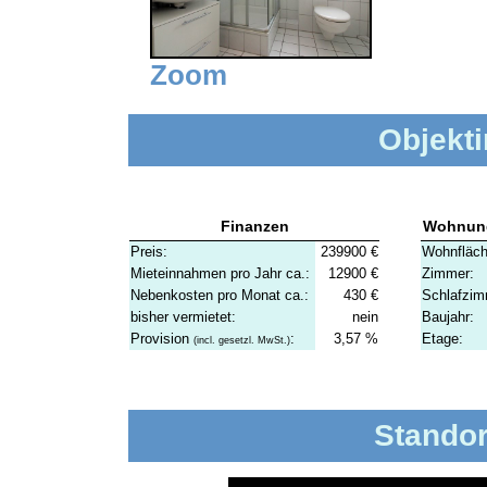
Zoom
Objekti
Finanzen
Wohnun
Preis:
239900 €
Wohnfläch
Mieteinnahmen pro Jahr ca.:
12900 €
Zimmer:
Nebenkosten pro Monat ca.:
430 €
Schlafzim
bisher vermietet:
nein
Baujahr:
Provision
:
3,57 %
Etage:
(incl. gesetzl. MwSt.)
Standor