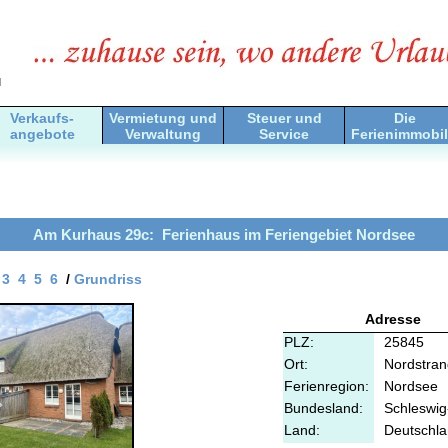
d
Verkaufs-
Vermietung und
Steuer und
Die
angebote
Verwaltung
Service
Ferienimmobil
Am Kurhaus 29c: Ferienhaus im Feriengebiet Nordsee
3
4
5
6
/
Grundriss
Adresse
PLZ:
25845
Ort:
Nordstran
Ferienregion:
Nordsee
Bundesland:
Schleswig
Land:
Deutschl