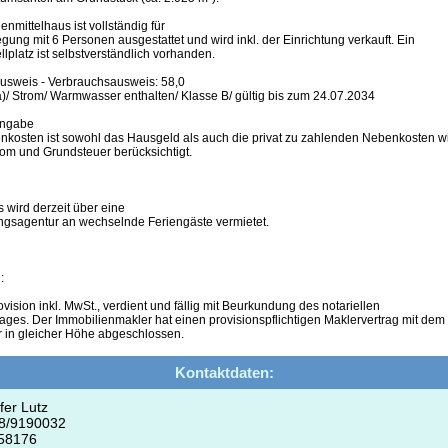
nmittelhaus ist vollständig für
gung mit 6 Personen ausgestattet und wird inkl. der Einrichtung verkauft. Ein
lplatz ist selbstverständlich vorhanden.
usweis - Verbrauchsausweis: 58,0
)/ Strom/ Warmwasser enthalten/ Klasse B/ gültig bis zum 24.07.2034
Angabe
nkosten ist sowohl das Hausgeld als auch die privat zu zahlenden Nebenkosten w
rom und Grundsteuer berücksichtigt.
 wird derzeit über eine
ungsagentur an wechselnde Feriengäste vermietet.
:
vision inkl. MwSt., verdient und fällig mit Beurkundung des notariellen
ages. Der Immobilienmakler hat einen provisionspflichtigen Maklervertrag mit dem
r in gleicher Höhe abgeschlossen.
Kontaktdaten:
fer Lutz
28/9190032
58176