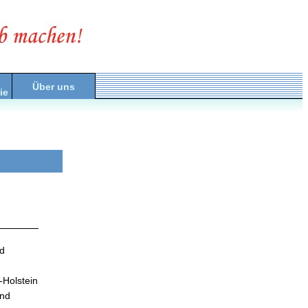
Über uns
ie
d
-Holstein
and