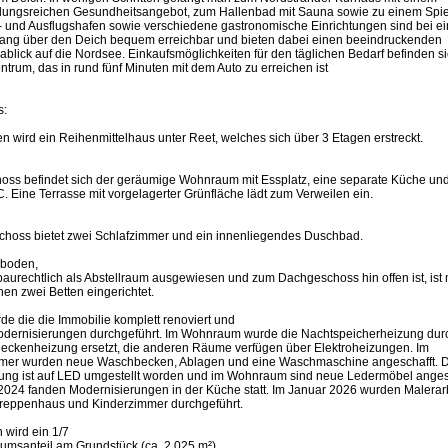
ungsreichen Gesundheitsangebot, zum Hallenbad mit Sauna sowie zu einem Spiel
- und Ausflugshafen sowie verschiedene gastronomische Einrichtungen sind bei e
ang über den Deich bequem erreichbar und bieten dabei einen beeindruckenden
lick auf die Nordsee. Einkaufsmöglichkeiten für den täglichen Bedarf befinden s
ntrum, das in rund fünf Minuten mit dem Auto zu erreichen ist
s:
 wird ein Reihenmittelhaus unter Reet, welches sich über 3 Etagen erstreckt.
oss befindet sich der geräumige Wohnraum mit Essplatz, eine separate Küche und
 Eine Terrasse mit vorgelagerter Grünfläche lädt zum Verweilen ein.
hoss bietet zwei Schlafzimmer und ein innenliegendes Duschbad.
zboden,
aurechtlich als Abstellraum ausgewiesen und zum Dachgeschoss hin offen ist, ist 
hen zwei Betten eingerichtet.
e die die Immobilie komplett renoviert und
odernisierungen durchgeführt. Im Wohnraum wurde die Nachtspeicherheizung dur
-Deckenheizung ersetzt, die anderen Räume verfügen über Elektroheizungen. Im
er wurden neue Waschbecken, Ablagen und eine Waschmaschine angeschafft. D
ung ist auf LED umgestellt worden und im Wohnraum sind neue Ledermöbel anges
2024 fanden Modernisierungen in der Küche statt. Im Januar 2026 wurden Malerar
 Treppenhaus und Kinderzimmer durchgeführt.
 wird ein 1/7
umsanteil am Grundstück (ca. 2.025 m²).