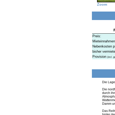
Zoom
Preis:
Mieteinnahmen 
Nebenkosten pr
bisher vermiete
Provision
(incl. 
Die Lage
Die nordf
durch ih
Atmosphär
Wattenme
Damm unk
Das Reihe
hinter d