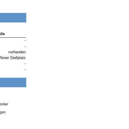
ils
-
-
vorhanden
ffener Stellplatz
-
-
nnter
ngen