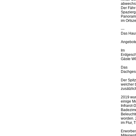
abwechsl
Der Fähr
Spazierg
Panoramab
im Ortsze
---
Das Hau
Angeboten
Im
Erdgesch
Gäste WC.
Das
Dachgesc
Der Spit
welcher b
zusätzlic
2019 wurd
einige M
Infrarot
Badezimm
Beleucht
worden. 
im Flur,
Erworben
Miteigent