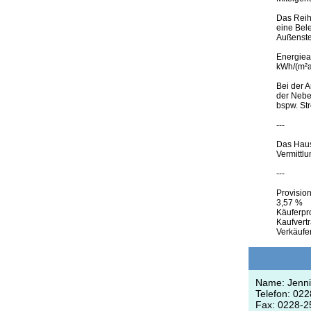
Das Reihe
eine Bele
Außenstel
Energiea
kWh/(m²a
Bei der 
der Nebe
bspw. St
---
Das Haus
Vermittl
---
Provision
3,57 %
Käuferpro
Kaufvertr
Verkäufe
Name: Jenni
Telefon: 02
Fax: 0228-2