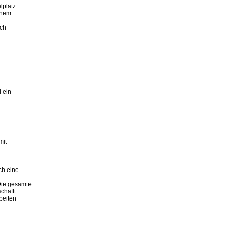
platz.
inem
ich
 ein
mit
ch eine
ie gesamte
chafft
beiten