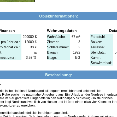
Objektinformationen:
Finanzen
Wohnungsdaten
Deta
299000 €
Wohnfläche:
67 m²
Fahrstuhl:
pro Jahr ca.:
12000 €
Zimmer:
3
Balkon:
o Monat ca.:
38 €
Schlafzimmer:
2
Terrasse:
t:
ja
Baujahr:
1992
Stellplatz:
o
:
3,57 %
Etage:
EG
Kamin:
gesetzl. MwSt.)
Schwimmbad:
Beschreibung:
:
riesische Halbinsel Nordstrand ist bequem erreichbar und zeichnet sich
re Ruhe sowie ihre naturnahe Umgebung aus. Ein Urlaub an der Nordsee in entspa
e ist hier garantiert. Eingebettet in den Nationalpark Schleswig-Holsteinisches
er liegt Nordstrand westlich von Husum und ist über einen etwa vier Kilometer la
ompliziert zu erreichen.
nmittelhaus befindet sich in ruhiger Lage direkt
em Deich. In wenigen Schritten gelangt man zum Nordstrander Kurhaus mit einem